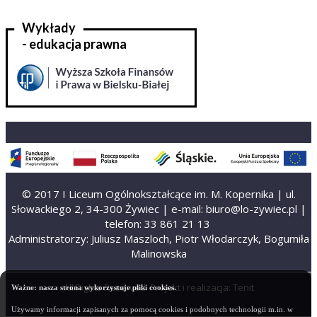
Wykłady
- edukacja prawna
© 2017 I Liceum Ogólnokształcące im. M. Kopernika | ul.
Słowackiego 2, 34-300 Żywiec | e-mail: biuro@lo-zywiec.pl |
telefon: 33 861 21 13
Administratorzy: Juliusz Maszloch, Piotr Włodarczyk, Bogumiła
Malinowska
All Rights Reserved. Projekt i realizacja:
Tenit
Ważne: nasza strona wykorzystuje pliki cookies.
Używamy informacji zapisanych za pomocą cookies i podobnych technologii m.in. w