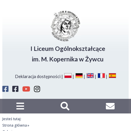
amknij
Deklaracja
Przejdź
Przejdź
Przejdź
dostępności
do
do
do
menu
głównej
menu
stopki
treści
I Liceum Ogólnokształcące
im. M. Kopernika w Żywcu
Deklaracja dostępności
Profil
Profil
Kanał
Instagram
Strefa
Sport
LO
Kopernika
LO
na
Kon
na
Kopernik
Youtube
FB
na
Jesteś tutaj:
FB
Strona główna