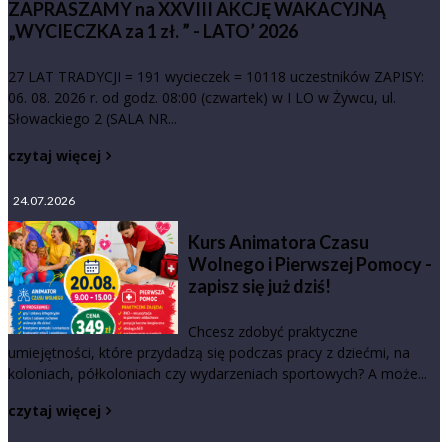
ZAPRASZAMY na XXVIII AKCJĘ WAKACYJNĄ
„WYCIECZKA za 1 zł. ” - LATO’ 2026
27 LAT TRADYCJI = 191 wycieczek = 10118 uczestników ZAPISY:
06. 08. 2026 r. od godz. 08:00 (czwartek) w I LO w Żywcu, ul.
Słowackiego 2 (SALA NR...
czytaj więcej
24.07.2026
Kurs Animatora Czasu
Wolnego i Pierwszej Pomocy -
zapisz się już dziś!
Chcesz zdobyć praktyczne
umiejętności, które przydadzą się podczas pracy z dziećmi, na
koloniach, półkoloniach czy wydarzeniach sportowych? A może...
czytaj więcej