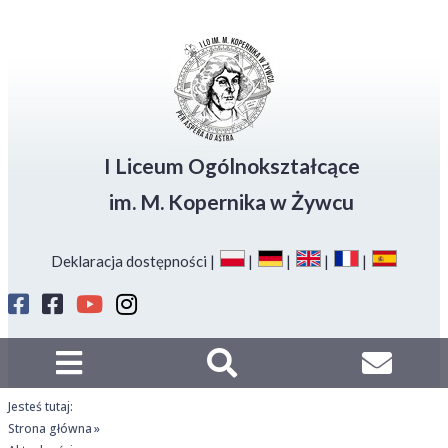
amknij
Deklaracja
Przejdź
Przejdź
Przejdź
dostępności
do
do
do
menu
głównej
menu
stopki
treści
I Liceum Ogólnokształcące
im. M. Kopernika w Żywcu
Deklaracja dostępności
Profil
Profil
Kanał
Instagram
Strefa
Sport
LO
Kopernika
LO
na
Kon
na
Kopernik
Youtube
FB
na
Jesteś tutaj:
FB
Strona główna