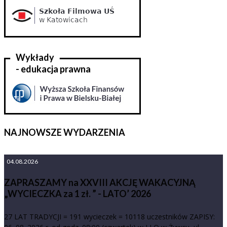
Wykłady
- edukacja prawna
NAJNOWSZE WYDARZENIA
04.08.2026
ZAPRASZAMY na XXVIII AKCJĘ WAKACYJNĄ
„WYCIECZKA za 1 zł. ” - LATO’ 2026
27 LAT TRADYCJI = 191 wycieczek = 10118 uczestników ZAPISY: