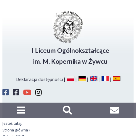
amknij
Deklaracja
Przejdź
Przejdź
Przejdź
dostępności
do
do
do
menu
głównej
menu
stopki
treści
I Liceum Ogólnokształcące
im. M. Kopernika w Żywcu
Deklaracja dostępności
Profil
Profil
Kanał
Instagram
Strefa
Sport
LO
Kopernika
LO
na
Kon
na
Kopernik
Youtube
FB
na
Jesteś tutaj:
FB
Strona główna