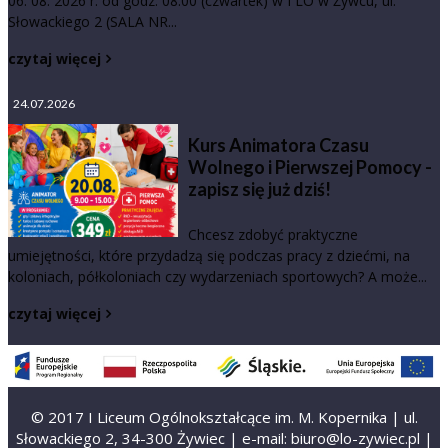
06. 08. 2026 r. od godz. 08:00 (czwartek) w I LO w Żywcu, ul.
Słowackiego 2 (SALA NR...
czytaj więcej
24.07.2026
Kurs Animatora Czasu
Wolnego i Pierwszej Pomocy -
zapisz się już dziś!
Chcesz zdobyć praktyczne
umiejętności, które przydadzą się podczas pracy z dziećmi, na
koloniach, półkoloniach czy wydarzeniach sportowych? A może...
czytaj więcej
© 2017 I Liceum Ogólnokształcące im. M. Kopernika | ul.
Słowackiego 2, 34-300 Żywiec | e-mail: biuro@lo-zywiec.pl |